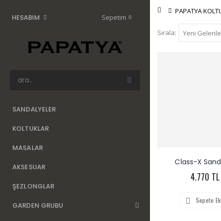
Anasayfa
PAPATYA KOLT
Sepetim
HESABIM
0
Sırala:
SANDALYELER
KOLTUKLAR
MASALAR
Class-X Sand
AKSESUAR
4.770 TL
ŞEZLONGLAR
Sepete Ek
GARDEN GRUBU