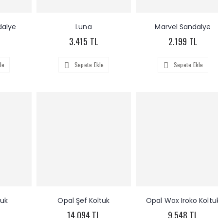
dalye
Luna
Marvel Sandalye
3.415 TL
2.199 TL
le
Sepete Ekle
Sepete Ekle
tuk
Opal Şef Koltuk
Opal Wox Iroko Koltu
L
14.094 TL
9.548 TL