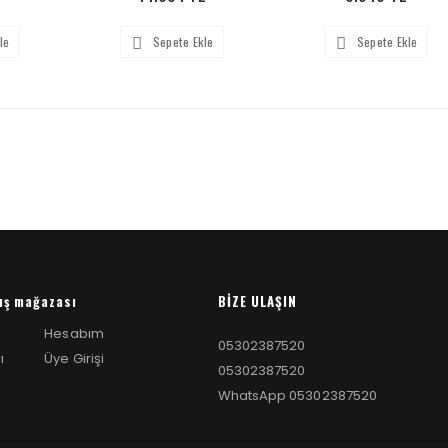
le
Sepete Ekle
Sepete Ekle
ış mağazası
BİZE ULAŞIN
Hesabım
05302387520
ı
Üye Girişi
05302387520
WhatsApp 05302387520