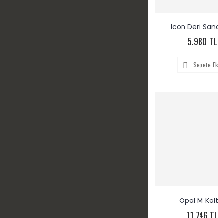
Icon Deri San
5.980 TL
Sepete Ek
Opal M Kol
11.746 T