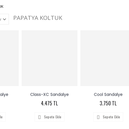
UK
PAPATYA KOLTUK
alye
Class-XC Sandalye
Cool Sandalye
4.475 TL
3.750 TL
le
Sepete Ekle
Sepete Ekle