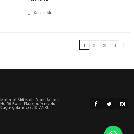
Sepete Ekle
1
2
3
4
Mehmet Akif Mah. Derin Sokak
No:56 Basın Ekspres Yanyolu
Küçükçekmece /İSTANBUL