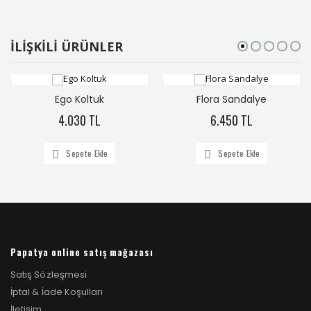
İLİŞKİLİ ÜRÜNLER
Ego Koltuk
Flora Sandalye
4.030 TL
6.450 TL
Sepete Ekle
Sepete Ekle
Papatya online satış mağazası
Satış Sözleşmesi
İptal & İade Koşulları
İletişim